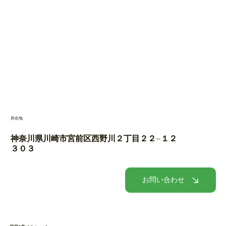
戸建てリノベーション
集合住宅リノベーション
リノベーション・住み替え「リハウス」
施工事例
リノベの流れ
会社概要
​所在地
神奈川県川崎市宮前区西野川２丁目２２−１２
３０３
お問い合わせ